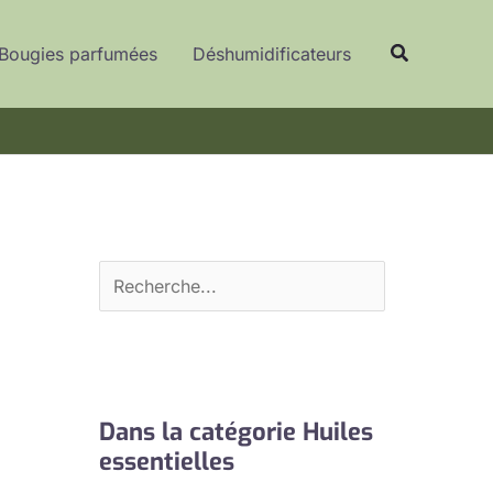
R
Recherche
e
Bougies parfumées
Déshumidificateurs
c
h
e
r
c
h
e
r
Dans la catégorie Huiles
essentielles