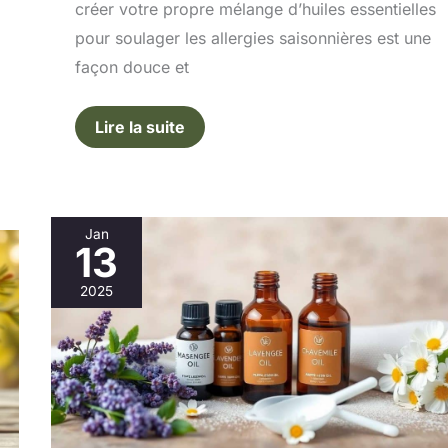
créer votre propre mélange d’huiles essentielles
pour soulager les allergies saisonnières est une
façon douce et
Lire la suite
Jan
13
Recettes
d’huiles
2025
de
massage
à
faire
soi-
même
pour