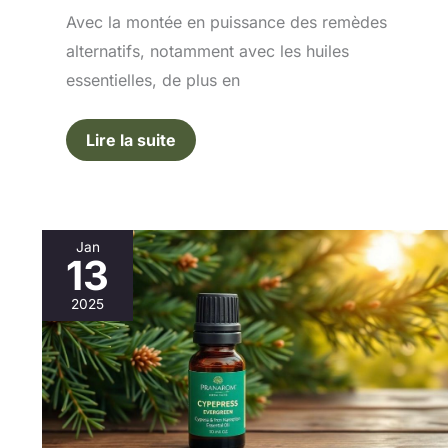
Avec la montée en puissance des remèdes
alternatifs, notamment avec les huiles
essentielles, de plus en
Lire la suite
Jan
13
Huile
essentielle
2025
de
Cyprès
Toujours
Vert
10
ml
–