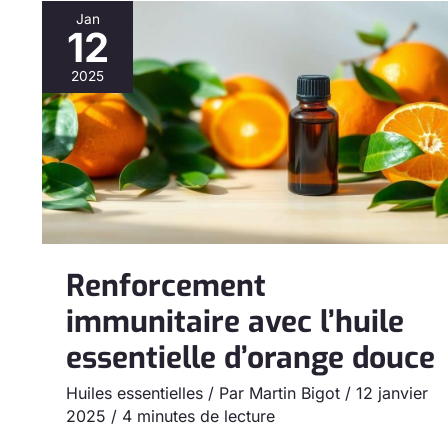
Jan
12
Renforcement
immunitaire
2025
avec
l’huile
essentielle
d’orange
douce
Renforcement
immunitaire avec l’huile
essentielle d’orange douce
Huiles essentielles
/ Par
Martin Bigot
/
12 janvier
2025
/
4 minutes de lecture