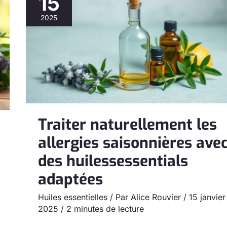
15
naturellement
2025
les
allergies
saisonnières
avec
des
huilessessentials
adaptées
Traiter naturellement les
allergies saisonnières ave
des huilessessentials
adaptées
Huiles essentielles
/ Par
Alice Rouvier
/
15 janvier
2025
/
2 minutes de lecture