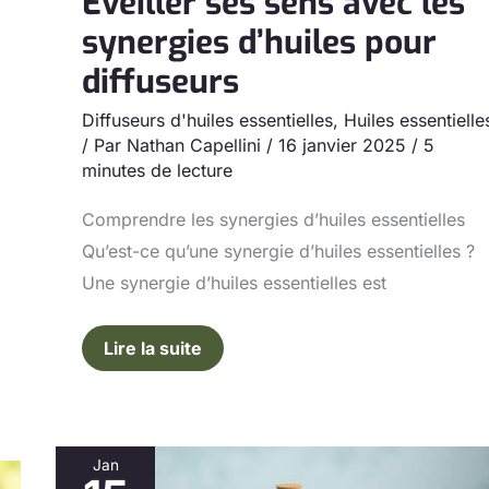
Éveiller ses sens avec les
synergies d’huiles pour
diffuseurs
Diffuseurs d'huiles essentielles
,
Huiles essentielle
/ Par
Nathan Capellini
/
16 janvier 2025
/
5
minutes de lecture
Comprendre les synergies d’huiles essentielles
Qu’est-ce qu’une synergie d’huiles essentielles ?
Une synergie d’huiles essentielles est
Lire la suite
Jan
Traiter