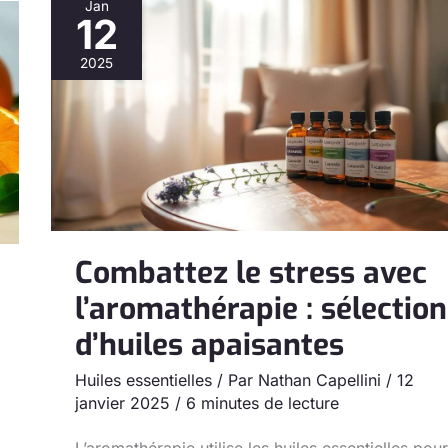
Jan
12
Combattez
le
2025
stress
avec
l’aromathérapie
:
sélection
d’huiles
apaisantes
Combattez le stress avec
l’aromathérapie : sélection
d’huiles apaisantes
Huiles essentielles
/ Par
Nathan Capellini
/
12
janvier 2025
/
6 minutes de lecture