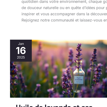
quotidien dans votre environnement, chaque go
de douceur naturelle ou en quête d’idées pour 
inspirer et vous accompagner dans la découvert
Rejoignez notre communauté et laissez-vous env
Jan
16
Huile
de
2025
lavande
et
ses
vertus
apaisantes
:
guide
complet
pour
bien