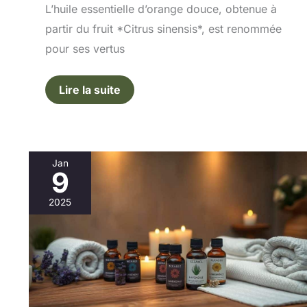
L’huile essentielle d’orange douce, obtenue à
partir du fruit *Citrus sinensis*, est renommée
pour ses vertus
Lire la suite
Jan
9
Guide
ultime
2025
:
choisir
l’huile
essentielle
pour
une
relaxation