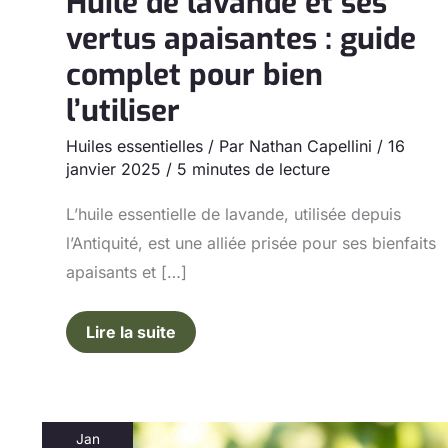
Huile de lavande et ses
l’utiliser
vertus apaisantes : guide
complet pour bien
l’utiliser
Huiles essentielles
/ Par
Nathan Capellini
/
16
janvier 2025
/
5 minutes de lecture
L’huile essentielle de lavande, utilisée depuis
l’Antiquité, est une alliée prisée pour ses bienfaits
apaisants et […]
Lire la suite
Jan