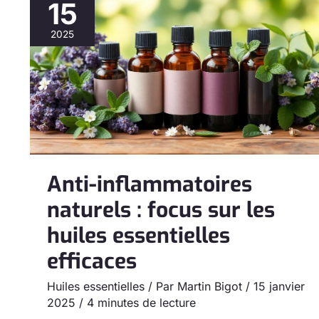
15
Anti-
inflammatoires
2025
naturels
:
focus
sur
les
huiles
essentielles
efficaces
Anti-inflammatoires
naturels : focus sur les
huiles essentielles
efficaces
Huiles essentielles
/ Par
Martin Bigot
/
15 janvier
2025
/
4 minutes de lecture