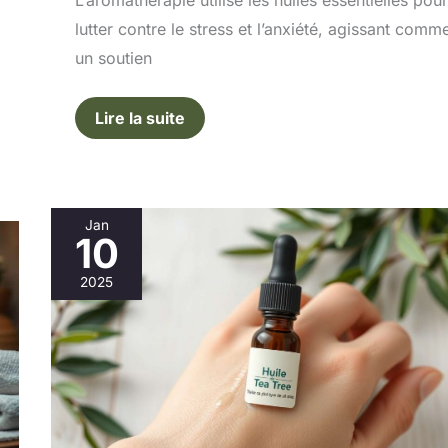
L’aromathérapie utilise les huiles essentielles pour
lutter contre le stress et l’anxiété, agissant comm
un soutien
Lire la suite
Jan
10
L’huile
de
2025
tea
tree
contre
les
infections
cutanées
:
utilisation