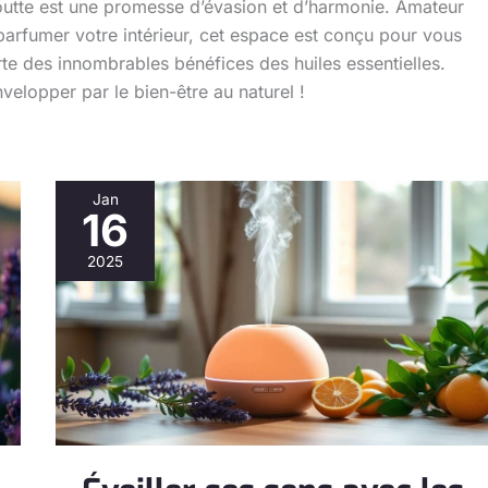
utte est une promesse d’évasion et d’harmonie. Amateur
parfumer votre intérieur, cet espace est conçu pour vous
e des innombrables bénéfices des huiles essentielles.
elopper par le bien-être au naturel !
Jan
16
Éveiller
ses
2025
sens
avec
les
synergies
d’huiles
pour
diffuseurs