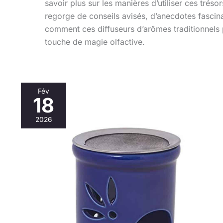
savoir plus sur les manières d’utiliser ces tréso
regorge de conseils avisés, d’anecdotes fascin
comment ces diffuseurs d’arômes traditionnels 
touche de magie olfactive.
Fév
18
Avis
sur
2026
le
brûle-
encens
Bitto
Duo
Bleu
:
élégance
et
parfum