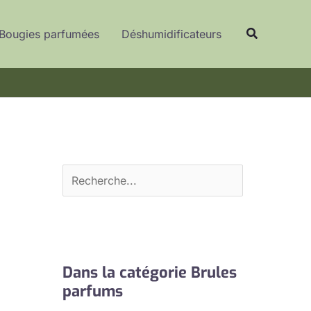
R
Recherche
e
Bougies parfumées
Déshumidificateurs
c
h
e
r
c
h
e
r
Dans la catégorie Brules
parfums