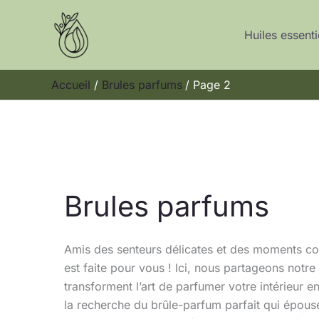
Aller
au
Huiles essenti
contenu
Accueil
Brules parfums
Page 2
Brules parfums
Amis des senteurs délicates et des moments co
est faite pour vous ! Ici, nous partageons notr
transforment l’art de parfumer votre intérieur 
la recherche du brûle-parfum parfait qui épou