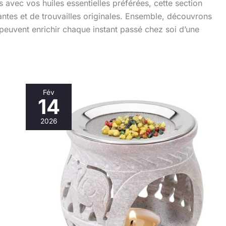
rs avec vos huiles essentielles préférées, cette section
antes et de trouvailles originales. Ensemble, découvrons
peuvent enrichir chaque instant passé chez soi d’une
Fév
14
Avis
brûle-
2026
encens
MaMeMi
en
pierre
ollaire