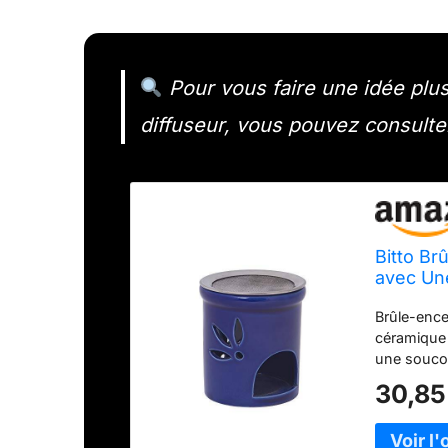
Pour vous faire une idée plus
diffuseur, vous pouvez consulter
Bitto B
avec Un
Acier IN
Brûle-enc
céramique 
une soucou
Peut être 
30,85
tamis en a
cm Brûle-