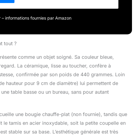
our – informations fournies par Amazon
t tout ?
présente comme un objet soigné. Sa couleur bleue,
egard. La céramique, lisse au toucher, confère à
ustesse, confirmée par son poids de 440 grammes. Loin
de hauteur pour 9 cm de diamètre) lui permettent de
 une table basse ou un bureau, sans pour autant
cueille une bougie chauffe-plat (non fournie), tandis que
t le tamis en acier inoxydable, soit la petite coupelle en
st stable sur sa base. L’esthétique générale est très