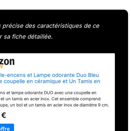
 précise des caractéristiques de ce
 sa fiche détaillée.
rûle-encens et Lampe odorante Duo Bleu
e coupelle en céramique et Un Tamis en
OX, H: 11 cm, Ø 9 cm
ens et lampe odorante DUO avec une coupelle en
et un tamis en acier inox. Cet ensemble comprend
pe, un bol et un tamis en acier inox de diamètre 9 cm.
utilisé avec le bol comme lampe odorante ou avec le
 €
cier inox comme encensoir. Dimensions : H: 11 cm, Ø 9
encens Encensoir Photophore Encens