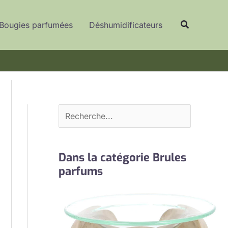
R
Recherche
e
Bougies parfumées
Déshumidificateurs
c
h
e
r
c
h
e
r
Dans la catégorie Brules
parfums