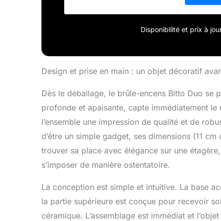
Disponibilité et prix à j
Design et prise en main : un objet décoratif avan
Dès le déballage, le brûle-encens Bitto Duo se 
profonde et apaisante, capte immédiatement le r
l’ensemble une impression de qualité et de rob
d’être un simple gadget, ses dimensions (11 cm 
trouver sa place avec élégance sur une étagère,
s’imposer de manière ostentatoire.
La conception est simple et intuitive. La base ac
la partie supérieure est conçue pour recevoir soi
céramique. L’assemblage est immédiat et l’objet e