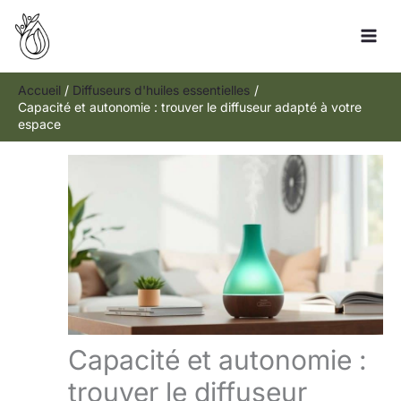
Aller
Rechercher
au
contenu
Accueil
Diffuseurs d'huiles essentielles
Capacité et autonomie : trouver le diffuseur adapté à votre
espace
Capacité et autonomie :
trouver le diffuseur