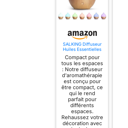
SALKING Diffuseur
Huiles Essentielles
100ml, Diffuseur
Compact pour
Parfum Maison 8
tous les espaces
LED
: Notre diffuseur
d'aromathérapie
est conçu pour
être compact, ce
qui le rend
parfait pour
différents
espaces.
Rehaussez votre
décoration avec