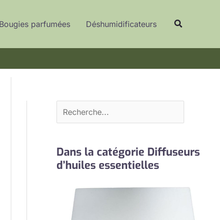
R
Recherche
e
Bougies parfumées
Déshumidificateurs
c
h
e
r
c
h
e
r
Dans la catégorie Diffuseurs
d’huiles essentielles