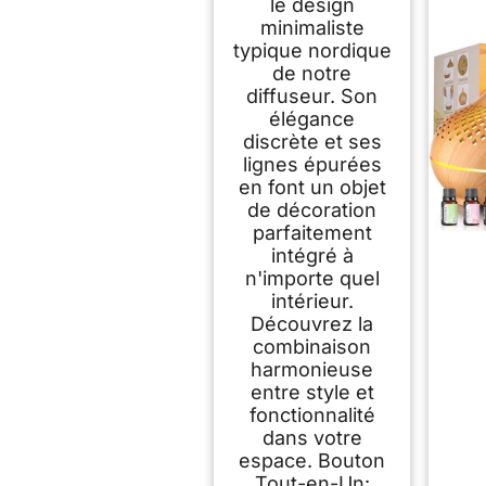
le design
minimaliste
typique nordique
de notre
diffuseur. Son
élégance
discrète et ses
lignes épurées
en font un objet
de décoration
parfaitement
intégré à
n'importe quel
intérieur.
Découvrez la
combinaison
harmonieuse
entre style et
fonctionnalité
dans votre
espace. Bouton
Tout-en-Un: