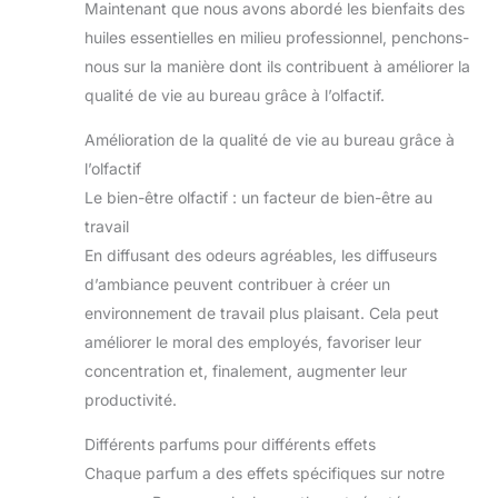
Maintenant que nous avons abordé les bienfaits des
avec une belle boîte, c'est
un cadeau parfait pour
huiles essentielles en milieu professionnel, penchons-
votre famille ou vos amis.
Idéal pour Thanksgiving,
nous sur la manière dont ils contribuent à améliorer la
Noël, anniversaire,
qualité de vie au bureau grâce à l’olfactif.
anniversaire, vacances,
fête des pères, fête des
mères, Saint Valentin et
Amélioration de la qualité de vie au bureau grâce à
plus encore.
l’olfactif
Remarque: Si l'emballage
ou la bouteille sont
Le bien-être olfactif : un facteur de bien-être au
endommagés, veuillez
comprendre et nous
travail
contacter pour un
remplacement dès que
En diffusant des odeurs agréables, les diffuseurs
possible. Nous vous
d’ambiance peuvent contribuer à créer un
sommes très
reconnaissants de votre
environnement de travail plus plaisant. Cela peut
gentillesse.
améliorer le moral des employés, favoriser leur
concentration et, finalement, augmenter leur
productivité.
Différents parfums pour différents effets
Chaque parfum a des effets spécifiques sur notre