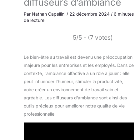
diffuseurs d’ambiance
Par
Nathan Capellini
/
22 décembre 2024
/
6 minutes
de lecture
5/5 - (7 votes)
Le bien-être au travail est devenu une préoccupation
majeure pour les entreprises et les employés. Dans ce
contexte, l’ambiance olfactive a un rôle à jouer : elle
peut influencer l’humeur, stimuler la productivité,
voire créer un environnement de travail sain et
agréable. Les diffuseurs d’ambiance sont ainsi des
outils précieux pour améliorer notre qualité de vie
professionnelle.