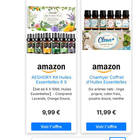
fluide et une satisfaction
client.
AESHORY Kit Huiles
Chanhyer Coffret
Essentielles 6 X
d'Huiles Essentielles
10ML, Huiles
Clean 6 x 10ml
【Set de 6 X 10ML Huiles
Six arômes nets : linge
Essentielles
Essentielles】- Comprend
propre, coton frais,
Aromathérapie
Lavande, Orange Douce,
poudre douce, menthe
Naturelle pour
Menthe Poivrée, Arbre à
vivifiante, ambiance
Diffuseurs, Massage,
Thé, Citronnelle,
propre et savon classique.
Yoga - Lavande,
9,99 €
11,99 €
Eucalyptus. Arômes
Idéal pour ceux qui aiment
Orange Douce,
floraux spécialement
une sensation de propreté.
Menthe Poivrée,
sélectionnés pour obtenir
Ajoutez quelques gouttes
Arbre à Thé,
un espace agréable,
à votre diffuseur pour une
Citronnelle,
relaxant et sensuel.
atmosphère
Eucalyptus
Déposez quelques
instantanément propre et