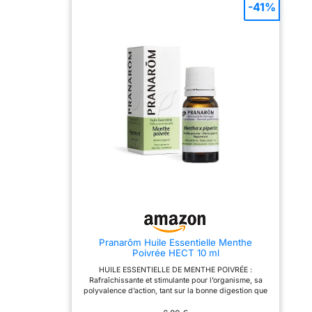
gouttes d'huile essentielle
agréable. Parfait pour la
-41%
dans le diffuseur pour que
salle de bain, la cuisine ou
chaque pièce dégage un
le séjour. Bien présenté,
parfum apaisant. Le
ce coffret est un choix
délicat coffret d'huiles
pratique pour les fêtes,
essentielles est le cadeau
les nouveaux foyers ou
parfait pour la famille ou
tout amateur d’intérieurs
les amis! 【Huiles
nets et accueillants. Créez
Essentielles Naturelle】-
un cocon chaleureux pour
Sans Parabens, Cruauté et
les moments de détente,
Vegan Friendly. Sans
de méditation ou en
additifs, charges, bases
famille. De la menthe
ou supports ajoutés, sans
croquante à la poudre
produits chimiques, non
douce, trouvez la senteur
adultérées et sans nuire à
qui apaise votre esprit et
votre corps, convient aux
illumine votre espace.
végétariens et
végétaliens. Les parfums
sont extrêmement riches,
complexes et durables.
【Améliorez Indice de
Bonheur】- Chaque huile
essentielle a ses propres
Pranarôm Huile Essentielle Menthe
propriétés apaisantes
Poivrée HECT 10 ml
uniques. Aeshory
ensemble d'huiles
HUILE ESSENTIELLE DE MENTHE POIVRÉE :
essentielles peut soulager
Rafraîchissante et stimulante pour l’organisme, sa
l'anxiété, soulager le
polyvalence d’action, tant sur la bonne digestion que
stress, apaiser l'esprit et
sur les états de fatigue, font de l'Huile Essentielle de
le corps, soulager
Menthe poivrée une incontournable à avoir chez soi.