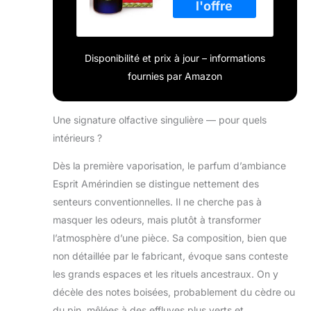
Disponibilité et prix à jour – informations
fournies par Amazon
Une signature olfactive singulière — pour quels
intérieurs ?
Dès la première vaporisation, le parfum d’ambiance
Esprit Amérindien se distingue nettement des
senteurs conventionnelles. Il ne cherche pas à
masquer les odeurs, mais plutôt à transformer
l’atmosphère d’une pièce. Sa composition, bien que
non détaillée par le fabricant, évoque sans conteste
les grands espaces et les rituels ancestraux. On y
décèle des notes boisées, probablement du cèdre ou
du pin, mêlées à des effluves plus verts et