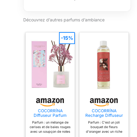
Découvrez d’autres parfums d’ambiance
-15%
COCORRÍNA
COCORRÍNA
Diffuseur Parfum
Recharge Diffuseur
Maison, Fleur de
de Parfum - Fleur
Parfum : un mélange de
Parfum : C'est un joli
Cerisier 200ml avec
d'oranger 200ml
cerises et de baies rouges
bouquet de fleurs
Diffuseur Bâtonnets
Huile parfumée pour
avec un soupçon de notes
d'oranger avec un riche
diffuseur de Parfum,
diffuseur à Roseau
de rose. Comprend : Un
parfum d'agrumes acides