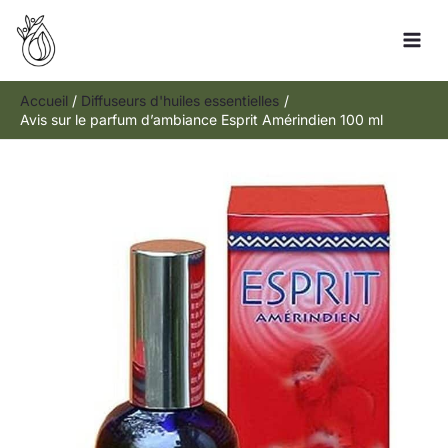
Aller
Rechercher
au
contenu
Accueil
Diffuseurs d'huiles essentielles
Avis sur le parfum d’ambiance Esprit Amérindien 100 ml