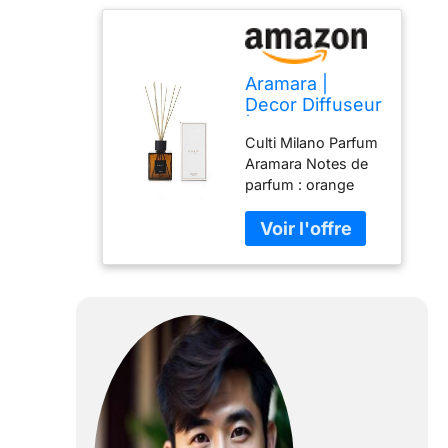
Aramara |
Decor Diffuseur
| 1000 ml
Culti Milano Parfum
Aramara Notes de
parfum : orange
amère, bergamote,
bois de santal
Diffuseur de parfum
d'ambiance 1000 ml
Flacon
rectangulaire en
verre noirci Embout
en bois d'érable
noirci