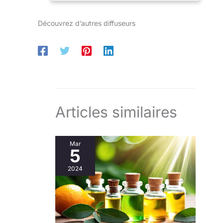
d'ambiance 1000 ml
Flacon
Découvrez d’autres diffuseurs
rectangulaire en
verre noirci Embout
en bois d'érable
noirci
Articles similaires
Mar
5
2024