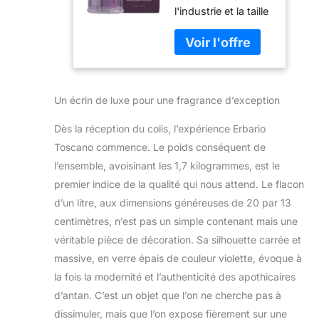
l'industrie et la taille
parfum
la plus vendue, bon
d'intérieur 1 l
pour la salle à
manger ou le salon,
et devrait durer 8 à
12 mois. Les
Un écrin de luxe pour une fragrance d’exception
principes actifs
sont l'eau, le
Dès la réception du colis, l’expérience Erbario
parfum, l'alcool
dénaturé et
Toscano commence. Le poids conséquent de
beaucoup d'autres
l’ensemble, avoisinant les 1,7 kilogrammes, est le
éléments. Cadeau
premier indice de la qualité qui nous attend. Le flacon
idéal pour vos amis
d’un litre, aux dimensions généreuses de 20 par 13
et votre famille. Les
diffuseurs
centimètres, n’est pas un simple contenant mais une
dispersent les
véritable pièce de décoration. Sa silhouette carrée et
huiles essentielles
massive, en verre épais de couleur violette, évoque à
et peuvent vous
la fois la modernité et l’authenticité des apothicaires
laisser vous sentir
d’antan. C’est un objet que l’on ne cherche pas à
détendu, soulevé
ou énergisé tout au
dissimuler, mais que l’on expose fièrement sur une