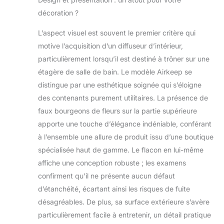
en fait un cadeau
décoration ?
parfait pour vos
proches Contrôle
L’aspect visuel est souvent le premier critère qui
facile du parfum
motive l’acquisition d’un diffuseur d’intérieur,
et parfum durable
particulièrement lorsqu’il est destiné à trôner sur une
: les matériaux de
haute qualité
étagère de salle de bain. Le modèle Airkeep se
permettent à nos
distingue par une esthétique soignée qui s’éloigne
produits d'émettre
des contenants purement utilitaires. La présence de
un parfum
faux bourgeons de fleurs sur la partie supérieure
durable. Vous
apporte une touche d’élégance indéniable, conférant
pouvez choisir
d'ajouter ou de
à l’ensemble une allure de produit issu d’une boutique
supprimer le
spécialisée haut de gamme. Le flacon en lui-même
nombre de
affiche une conception robuste ; les examens
bâtonnets de
confirment qu’il ne présente aucun défaut
roseau selon vos
goûts. Il faut 1 ou
d’étanchéité, écartant ainsi les risques de fuite
2 jours pour que
désagréables. De plus, sa surface extérieure s’avère
les bâtons de
particulièrement facile à entretenir, un détail pratique
tissu