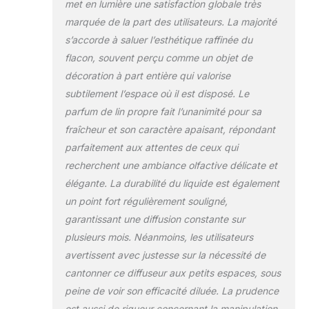
met en lumière une satisfaction globale très
bâtonnets de
marquée de la part des utilisateurs. La majorité
roseau selon vos
goûts. Il faut 1 ou
s’accorde à saluer l’esthétique raffinée du
2 jours pour que
flacon, souvent perçu comme un objet de
les bâtons de
décoration à part entière qui valorise
tissu
subtilement l’espace où il est disposé. Le
s'imprégnent du
parfum. Lorsque
parfum de lin propre fait l’unanimité pour sa
le parfum
fraîcheur et son caractère apaisant, répondant
s'affaiblit,
parfaitement aux attentes de ceux qui
retournez les
recherchent une ambiance olfactive délicate et
bâtonnets de
élégante. La durabilité du liquide est également
roseau à l'envers
ou remplacez-les
un point fort régulièrement souligné,
par de nouveaux
garantissant une diffusion constante sur
Placement
plusieurs mois. Néanmoins, les utilisateurs
polyvalent :
avertissent avec justesse sur la nécessité de
placez notre
diffuseur dans
cantonner ce diffuseur aux petits espaces, sous
différentes zones
peine de voir son efficacité diluée. La prudence
de votre maison,
est aussi de rigueur concernant la manipulation