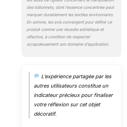
telles que le hall,
des bâtonnets, dont l’essence concentrée peut
la salle de bain et
l'entrée, pour
marquer durablement les textiles environnants.
ajouter un arôme
En somme, les avis convergent pour définir ce
rafraîchissant et
produit comme une réussite esthétique et
accueillant à
olfactive, à condition de respecter
chaque coin
Cadeau idéal :
scrupuleusement son domaine d’application.
cadeau
attentionné pour
un mariage, un
anniversaire, des
vacances, Noël
L’expérience partagée par les
pour vous-
autres utilisateurs constitue un
même, votre
famille et vos
indicateur précieux pour finaliser
amis
votre réflexion sur cet objet
décoratif.