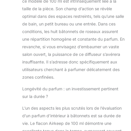
chaque coin
ce modèle de 100 ml est intrinsèquement liée à la
Cadeau idéal :
taille de la pièce. Son champ d’action se révèle
cadeau
optimal dans des espaces restreints, tels qu’une salle
attentionné pour
de bain, un petit bureau ou une entrée. Dans ces
un mariage, un
conditions, les huit bâtonnets de roseaux assurent
anniversaire, des
vacances, Noël
une répartition homogène et constante du parfum. En
pour vous-même,
revanche, si vous envisagez d’embaumer un vaste
votre famille et
salon ouvert, la puissance de ce diffuseur s’avérera
vos amis
insuffisante. Il s’adresse donc spécifiquement aux
utilisateurs cherchant à parfumer délicatement des
zones confinées.
Longévité du parfum : un investissement pertinent
sur la durée ?
L’un des aspects les plus scrutés lors de l’évaluation
d’un parfum d’intérieur à bâtonnets est sa durée de
vie. Le flacon Airkeep de 100 ml démontre une
excellente tenue dans le temps, surpassant souvent