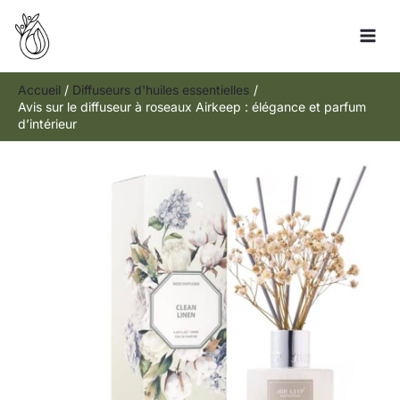
Aller
Rechercher
au
contenu
Accueil
Diffuseurs d'huiles essentielles
Avis sur le diffuseur à roseaux Airkeep : élégance et parfum
d’intérieur