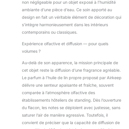
non négligeable pour un objet exposé à l’humidité
s'imprégnent du
parfum. Lorsque
ambiante d’une pièce d’eau. Ce soin apporté au
le parfum
design en fait un véritable élément de décoration qui
s'affaiblit,
s’intègre harmonieusement dans les intérieurs
retournez les
contemporains ou classiques.
bâtonnets de
roseau à l'envers
Expérience olfactive et diffusion — pour quels
ou remplacez-les
volumes ?
par de nouveaux
Placement
Au-delà de son apparence, la mission principale de
polyvalent : placez
notre diffuseur
cet objet reste la diffusion d’une fragrance agréable.
dans différentes
Le parfum à l’huile de lin propre proposé par Airkeep
zones de votre
délivre une senteur apaisante et fraîche, souvent
maison, telles que
comparée à l’atmosphère olfactive des
le hall, la salle de
bain et l'entrée,
établissements hôteliers de standing. Dès l’ouverture
pour ajouter un
du flacon, les notes se déploient avec justesse, sans
arôme
saturer l’air de manière agressive. Toutefois, il
rafraîchissant et
convient de préciser que la capacité de diffusion de
accueillant à