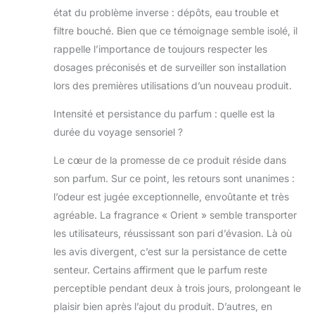
virilité
état du problème inverse : dépôts, eau trouble et
COMPATIBLE
filtre bouché. Bien que ce témoignage semble isolé, il
AVEC TOUS LES
rappelle l’importance de toujours respecter les
SYSTEMES DE
dosages préconisés et de surveiller son installation
DESINFECTION :
Ne bouche pas la
lors des premières utilisations d’un nouveau produit.
cartouche
filtrante, non gras,
Intensité et persistance du parfum : quelle est la
non moussant,
durée du voyage sensoriel ?
pas de dépôt, pas
d'encrassement.
Le cœur de la promesse de ce produit réside dans
Les différents
son parfum. Sur ce point, les retours sont unanimes :
parfums de la
l’odeur est jugée exceptionnelle, envoûtante et très
gamme peuvent
agréable. La fragrance « Orient » semble transporter
être mélangés ou
utilisés
les utilisateurs, réussissant son pari d’évasion. Là où
successivement.
les avis divergent, c’est sur la persistance de cette
VELOURS DE SPA
senteur. Certains affirment que le parfum reste
est reconnu et
perceptible pendant deux à trois jours, prolongeant le
approuvé par les
plus grandes
plaisir bien après l’ajout du produit. D’autres, en