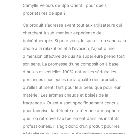
l'eau chauffée et
Camylle Velours de Spa Orient : pour quels
filtrée entre 30 et
propriétaires de spa ?
35 degrés. Versez
2 à 3 bouchons
Ce produit s’adresse avant tout aux utilisateurs qui
directement dans
cherchent à sublimer leur expérience de
l’eau du spa.
balnéothérapie. Si pour vous, le spa est un sanctuaire
VELOURS DE SPA
vient enrichir le
dédié à la relaxation et à l’évasion, l’ajout d’une
bain de spa en y
dimension olfactive de qualité supérieure prend tout
ajoutant tous les
son sens. La promesse d’une composition à base
bienfaits des
d’huiles essentielles 100% naturelles séduira les
huiles essentielles
personnes soucieuses de la qualité des produits
de plantes.
Découvrez nos
qu’elles utilisent, tant pour leur peau que pour leur
fragrances
matériel. Les arômes chauds et boisés de la
relaxantes,
fragrance « Orient » sont spécifiquement conçus
déstressantes,
pour favoriser la détente et créer une atmosphère
amincissantes ou
revigorantes UN
que l’on retrouve habituellement dans les instituts
PRODUIT
professionnels. Il s’agit donc d’un produit pour les
INADAPTE
hédonistes du spa, ceux qui considèrent ce moment