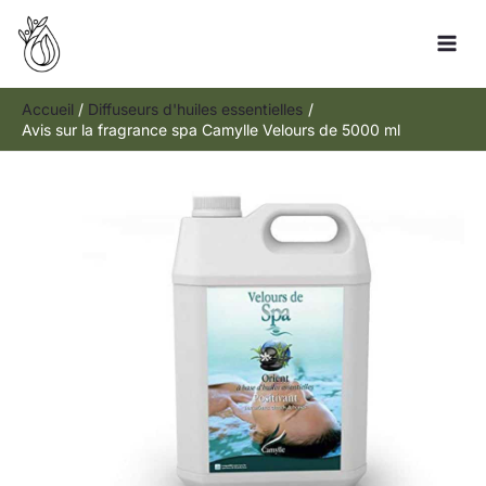
Aller
Rechercher
au
contenu
Accueil
Diffuseurs d'huiles essentielles
Avis sur la fragrance spa Camylle Velours de 5000 ml