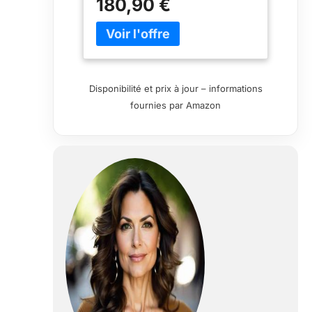
180,90 €
naturelles pour spa ou jacuzzi.
Par « Spa » nous entendons le
bain à remous qui contient de
l'eau chauffée et filtrée entre 30
et 35 degrés. Versez 2 à 3
bouchons directement dans l’eau
Disponibilité et prix à jour – informations
du spa. VELOURS DE SPA vient
fournies par Amazon
enrichir le bain de spa en y
ajoutant tous les bienfaits des
huiles essentielles de plantes.
Découvrez nos fragrances
relaxantes, déstressantes,
amincissantes ou revigorantes
UN PRODUIT INADAPTE
CONDUIRAIT IMMEDIATEMENT
A TROUBLER L’EAU, COLMATER
LES FILTRES, PROVOQUER DES
REACTIONS MOUSSANTES -
VELOURS DE SPA a été conçu
pour se mélanger parfaitement à
l’eau sans interagir sur le