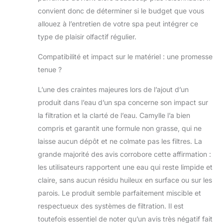
Camylle qui rend
le produit volatile
convient donc de déterminer si le budget que vous
à 100%. Aucune
allouez à l’entretien de votre spa peut intégrer ce
trace ne subsiste
type de plaisir olfactif régulier.
dans le spa, les
cartouches
Compatibilité et impact sur le matériel : une promesse
filtrantes ne se
tenue ?
bouchent pas et
le système de
L’une des craintes majeures lors de l’ajout d’un
désinfection ne
produit dans l’eau d’un spa concerne son impact sur
s’encrasse pas
Des notes
la filtration et la clarté de l’eau. Camylle l’a bien
musquées boisée
compris et garantit une formule non grasse, qui ne
sucrées et
laisse aucun dépôt et ne colmate pas les filtres. La
épicées qui se
grande majorité des avis corrobore cette affirmation :
distinguent par un
les utilisateurs rapportent une eau qui reste limpide et
mélange subtil de
chaleur et de
claire, sans aucun résidu huileux en surface ou sur les
douceur et qui
parois. Le produit semble parfaitement miscible et
apportent une
respectueux des systèmes de filtration. Il est
touche de
toutefois essentiel de noter qu’un avis très négatif fait
raffinement et de