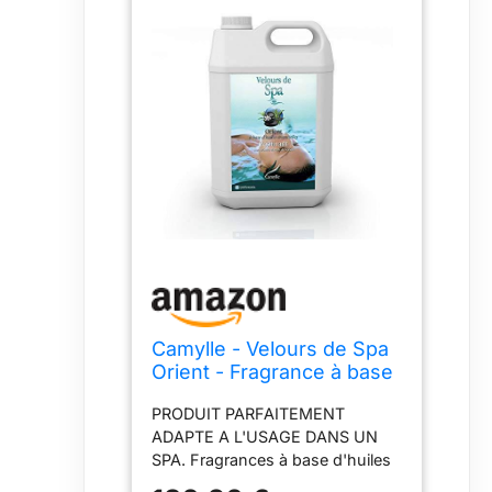
Camylle - Velours de Spa
Orient - Fragrance à base
d'Huiles Essentielles
PRODUIT PARFAITEMENT
100% Pures et Naturelles
ADAPTE A L'USAGE DANS UN
pour Spa - Positivant aux
SPA. Fragrances à base d'huiles
arômes chauds et boisés
essentielles 100% pures et
- 5000ml