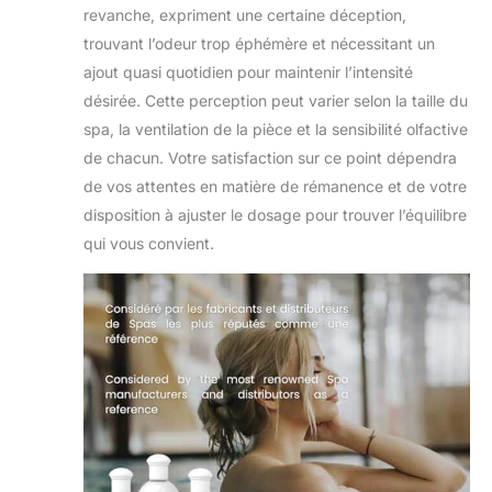
marques de spa.
revanche, expriment une certaine déception,
Vous trouverez
trouvant l’odeur trop éphémère et nécessitant un
également la
ajout quasi quotidien pour maintenir l’intensité
gamme VELOURS
DE SPA chez de
désirée. Cette perception peut varier selon la taille du
nombreux
spa, la ventilation de la pièce et la sensibilité olfactive
distributeurs :
de chacun. Votre satisfaction sur ce point dépendra
DIMENSION ONE
de vos attentes en matière de rémanence et de votre
- JACUZZI -
disposition à ajuster le dosage pour trouver l’équilibre
HOTSPRING -
SUNDANCE etc...
qui vous convient.
FABRIQUÉ EN
FRANCE PAR LES
LABORATOIRES
CAMYLLE.
Camylle propose
une gamme de
produits à base
d’huiles
essentielles 100%
pures et