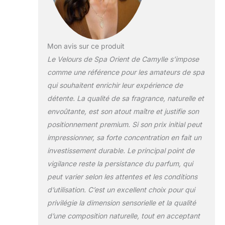
système de désinfection. Les
huiles essentielles sont
solubilisées dans une solution
développée par Camylle qui rend
le produit volatile à 100%.
Mon avis sur ce produit
Aucune trace ne subsiste dans le
Le Velours de Spa Orient de Camylle s’impose
spa, les cartouches filtrantes ne
comme une référence pour les amateurs de spa
se bouchent pas et le système
qui souhaitent enrichir leur expérience de
de désinfection ne s’encrasse
pas Des notes musquées boisée
détente. La qualité de sa fragrance, naturelle et
sucrées et épicées qui se
envoûtante, est son atout maître et justifie son
distinguent par un mélange subtil
positionnement premium. Si son prix initial peut
de chaleur et de douceur et qui
impressionner, sa forte concentration en fait un
apportent une touche de
raffinement et de virilité
investissement durable. Le principal point de
COMPATIBLE AVEC TOUS LES
vigilance reste la persistance du parfum, qui
SYSTEMES DE DESINFECTION :
peut varier selon les attentes et les conditions
Ne bouche pas la cartouche
d’utilisation. C’est un excellent choix pour qui
filtrante, non gras, non
privilégie la dimension sensorielle et la qualité
moussant, pas de dépôt, pas
d'encrassement. Les différents
d’une composition naturelle, tout en acceptant
parfums de la gamme peuvent