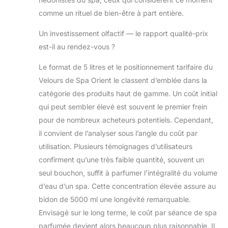
CONDUIRAIT
comme un rituel de bien-être à part entière.
IMMEDIATEMENT
A TROUBLER
Un investissement olfactif — le rapport qualité-prix
L’EAU,
COLMATER LES
est-il au rendez-vous ?
FILTRES,
Le format de 5 litres et le positionnement tarifaire du
PROVOQUER DES
REACTIONS
Velours de Spa Orient le classent d’emblée dans la
MOUSSANTES -
catégorie des produits haut de gamme. Un coût initial
VELOURS DE SPA
qui peut sembler élevé est souvent le premier frein
a été conçu pour
pour de nombreux acheteurs potentiels. Cependant,
se mélanger
parfaitement à
il convient de l’analyser sous l’angle du coût par
l’eau sans
utilisation. Plusieurs témoignages d’utilisateurs
interagir sur le
confirment qu’une très faible quantité, souvent un
système de
seul bouchon, suffit à parfumer l’intégralité du volume
désinfection. Les
huiles essentielles
d’eau d’un spa. Cette concentration élevée assure au
sont solubilisées
bidon de 5000 ml une longévité remarquable.
dans une solution
Envisagé sur le long terme, le coût par séance de spa
développée par
parfumée devient alors beaucoup plus raisonnable. Il