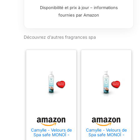
bouchons directement dans l’eau
Disponibilité et prix à jour – informations
du spa. VELOURS DE SPA vient
fournies par Amazon
enrichir le bain de spa en y
ajoutant tous les bienfaits des
huiles essentielles de plantes.
Découvrez d’autres fragrances spa
Découvrez nos fragrances
relaxantes, déstressantes,
amincissantes ou revigorantes
UN PRODUIT INADAPTE
CONDUIRAIT IMMEDIATEMENT
A TROUBLER L’EAU, COLMATER
LES FILTRES, PROVOQUER DES
REACTIONS MOUSSANTES -
VELOURS DE SPA a été conçu
pour se mélanger parfaitement à
l’eau sans interagir sur le
système de désinfection. Les
huiles essentielles sont
solubilisées dans une solution
développée par Camylle qui rend
Camylle - Velours de
Camylle - Velours de
Spa safe MONOÏ -
Spa safe MONOÏ -
le produit volatile à 100%.
Parfum pour l'eau du
Parfum pour l'eau du