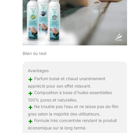
naturelles.
Découvrez ces
senteurs pures,
merveilleuses,
destinées aux
sauna, hammam,
baignoire balnéo,
spa, diffuseur
d’huiles
Bilan du test
essentielles…
Camylle propose
aussi des
Avantages
gammes
+
Parfum boisé et chaud unanimement
précieuses pour le
apprécié pour son effet relaxant.
massage et la
+
Composition à base d’huiles essentielles
diffusion de
parfums. Les
100% pures et naturelles.
+
produits Camylle
Ne trouble pas l’eau et ne laisse pas de film
sont utilisés dans
gras selon la majorité des utilisateurs.
les spas des
+
Formule très concentrée rendant le produit
hôtels de luxe les
économique sur le long terme.
plus prestigieux à