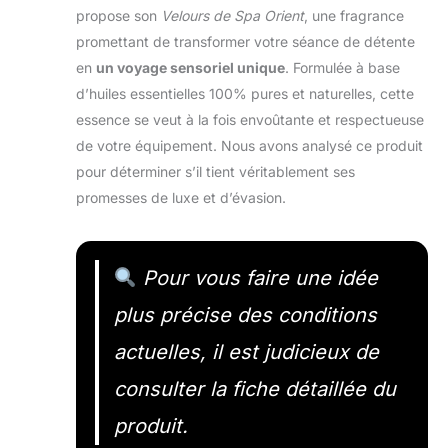
propose son
Velours de Spa Orient
, une fragrance
promettant de transformer votre séance de détente
en
un voyage sensoriel unique
. Formulée à base
d’huiles essentielles 100% pures et naturelles, cette
essence se veut à la fois envoûtante et respectueuse
de votre équipement. Nous avons analysé ce produit
pour déterminer s’il tient véritablement ses
promesses de luxe et d’évasion.
Pour vous faire une idée
plus précise des conditions
actuelles, il est judicieux de
consulter la fiche détaillée du
produit.