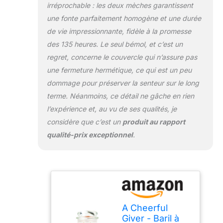
irréprochable : les deux mèches garantissent
fantaisiste à votre
une fonte parfaitement homogène et une durée
salon, cuisine ou
terrasse. Bougie
de vie impressionnante, fidèle à la promesse
d'aromathérapie :
des 135 heures. Le seul bémol, et c’est un
ces bougies
regret, concerne le couvercle qui n’assure pas
réconfortantes à
une fermeture hermétique, ce qui est un peu
combustion longue
durée sont
dommage pour préserver la senteur sur le long
fabriquées avec
terme. Néanmoins, ce détail ne gâche en rien
une double mèche
l’expérience et, au vu de ses qualités, je
pour augmenter la
considère que c’est un
produit au rapport
durée de
combustion et
qualité-prix exceptionnel
.
réduire la suie.
L'équilibre entre la
cire et la mèche
garantit que la
bougie brûle
proprement,
garantissant des
A Cheerful
heures de parfum
Giver - Baril à