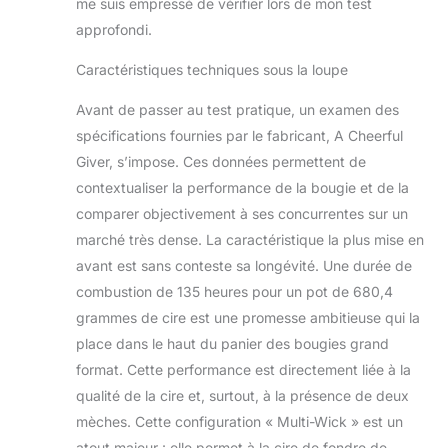
bougies
me suis empressé de vérifier lors de mon test
décoratives. Faites
approfondi.
plaisir à votre famille
et vos amis avec le
Caractéristiques techniques sous la loupe
mélange séduisant
de nos parfums
Avant de passer au test pratique, un examen des
célestes capturés
spécifications fournies par le fabricant, A Cheerful
dans ces bougies
Giver, s’impose. Ces données permettent de
uniques. A
contextualiser la performance de la bougie et de la
CHEERFUL GIVER:
Un Cheerful Giver a
comparer objectivement à ses concurrentes sur un
été créé en 1991 et
marché très dense. La caractéristique la plus mise en
est une entreprise
avant est sans conteste sa longévité. Une durée de
dédiée à la création
combustion de 135 heures pour un pot de 680,4
et à la production
grammes de cire est une promesse ambitieuse qui la
de produits
innovants et de
place dans le haut du panier des bougies grand
qualité à un prix
format. Cette performance est directement liée à la
abordable. Nous
qualité de la cire et, surtout, à la présence de deux
faisons tout notre
mèches. Cette configuration « Multi-Wick » est un
possible pour
l'excellence et
atout majeur : elle permet à la cire de fondre de