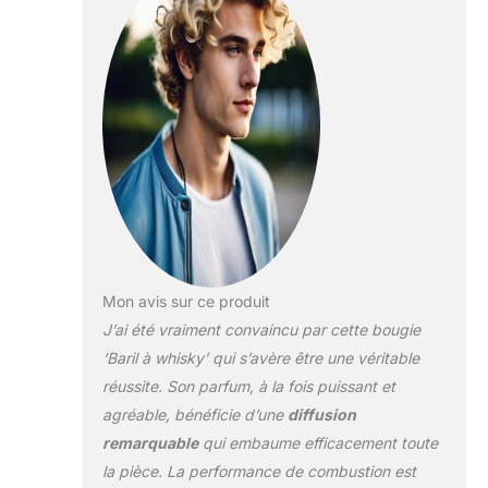
l'incarnation de
baies marquées
bouillées dans du
whisky fumé et
scotch garni de
clous de girofle de
tabac, vieilli en fûts
de chêne.
Décoration de
maison de ferme :
nos bougies
durables sont
fièrement
fabriquées aux
Mon avis sur ce produit
États-Unis et créent
J’ai été vraiment convaincu par cette bougie
une véritable
‘Baril à whisky’ qui s’avère être une véritable
expérience unique.
réussite. Son parfum, à la fois puissant et
Créez votre
environnement
agréable, bénéficie d’une
diffusion
festif et magique
remarquable
qui embaume efficacement toute
personnalisé et
la pièce. La performance de combustion est
ajoutez une touche