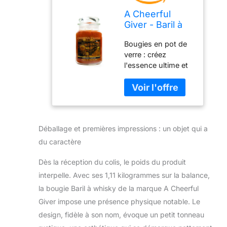
A Cheerful
Giver - Baril à
whisky –
Bougies en pot de
Bougie
verre : créez
parfumée en
l'essence ultime et
pot de 680,4 g
la joie de la maison
– Bougie
douce avec cette
joyeuse – 135
bougie
heures de
réconfortante et
combustion,
enchanteresse.
bougies
Déballage et premières impressions : un objet qui a
Transformez votre
cadeaux pour
espace de vie avec
femme
du caractère
l'incarnation de
baies marquées
Dès la réception du colis, le poids du produit
bouillées dans du
interpelle. Avec ses 1,11 kilogrammes sur la balance,
whisky fumé et
la bougie Baril à whisky de la marque A Cheerful
scotch garni de
Giver impose une présence physique notable. Le
clous de girofle de
tabac, vieilli en fûts
design, fidèle à son nom, évoque un petit tonneau
de chêne.