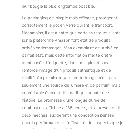
durée sont
leur bougie le plus longtemps possible.
fabriquées avec
une double mèche
Le packaging est simple mais efficace, protégeant
pour augmenter la
correctement le pot en verre durant le transport.
durée de
Néanmoins, il est à noter que certains retours clients
combustion et
réduire la suie.
sur la plateforme Amazon font état de produits
L'équilibre entre la
arrivés endommagés. Mon exemplaire est arrivé en
cire et la mèche
parfait état, mais cette information mérite d’être
garantit que la
mentionnée. L’étiquette, dans un style artisanal,
bougie brûle
proprement,
renforce l’image d’un produit authentique et de
garantissant des
qualité. Au premier regard, cette bougie n’est pas
heures de parfum
seulement une source de lumière et de parfum, mais
durable. Idée
un véritable élément décoratif qui raconte une
cadeau pour toutes
les occasions :
histoire. La promesse d’une longue durée de
offrez à cette
combustion, affichée à 135 heures, et la présence de
personne spéciale
deux mèches, suggèrent une conception pensée
un cadeau
pour la performance et l’efficacité, des aspects que je
inoubliable avec ces