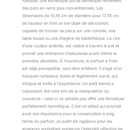
rustique, une esthétique qui se démarque nettement
Décoration de
des pots en verre plus conventionnels. Les
maison de ferme :
dimensions de 10,16 cm de diamètre pour 17,78 cm
nos bougies
de hauteur en font un bel objet de décoration,
durables sont
fièrement
capable de trouver sa place sur une console, une
fabriquées aux
table basse ou une étagère de bibliothèque. La cire,
États-Unis et créent
d’une couleur ambrée, est visible à travers le pot et
une véritable
promet une ambiance chaleureuse avant même la
expérience unique.
Créez votre
première allumette. À l’ouverture, le parfum à froid
environnement
est déjà perceptible, sans être entêtant. Il s’agit d’un
festif et magique
bouquet complexe, boisé et légèrement sucré, qui
personnalisé et
intrigue et invite à l’expérience. Un petit bémol a
ajoutez une touche
fantaisiste à votre
cependant été noté lors de la manipulation du
salon, cuisine ou
couvercle : celui-ci ne semble pas offrir une fermeture
terrasse. Bougie
parfaitement hermétique. C’est un détail qui pourrait
d'aromathérapie :
avoir son importance pour la conservation à long
ces bougies
réconfortantes à
terme du parfum, un point de vigilance pour les
combustion longue
amateurs souhaitant préserver l’intensité olfactive de