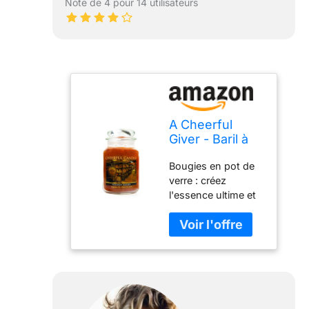
Note de 4 pour 14 utilisateurs
A Cheerful
Giver - Baril à
whisky –
Bougies en pot de
Bougie
verre : créez
parfumée en
l'essence ultime et
pot de 680,4 g
la joie de la maison
– Bougie
douce avec cette
joyeuse – 135
bougie
heures de
réconfortante et
combustion,
enchanteresse.
bougies
Transformez votre
cadeaux pour
espace de vie avec
femme