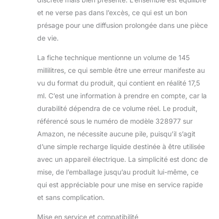
réglage d'intensité
de parfum (3
et ne verse pas dans l’excès, ce qui est un bon
niveaux) ainsi que
présage pour une diffusion prolongée dans une pièce
de 6 réglages
de vie.
lumineux. Son
design élégant et
La fiche technique mentionne un volume de 145
moderne en fait un
millilitres, ce qui semble être une erreur manifeste au
merveilleux objet de
décoration
vu du format du produit, qui contient en réalité 17,5
intérieure. PARFUM
ml. C’est une information à prendre en compte, car la
: Prenez un instant
durabilité dépendra de ce volume réel. Le produit,
pour vous et
référencé sous le numéro de modèle 328977 sur
profitez de la
Amazon, ne nécessite aucune pile, puisqu’il s’agit
douceur du parfum
Moment of Zen ;
d’une simple recharge liquide destinée à être utilisée
sage combinaison
avec un appareil électrique. La simplicité est donc de
du duo d'huiles
mise, de l’emballage jusqu’au produit lui-même, ce
essentielles de
qui est appréciable pour une mise en service rapide
lavandin français et
de bois de santal
et sans complication.
australien.
FORMULATION :
Mise en service et compatibilité