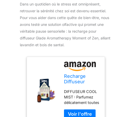
Dans un quotidien où le stress est omniprésent,
retrouver la sérénité chez soi est devenu essentiel.
Pour vous aider dans cette quête de bien-être, nous
avons testé une solution olfactive qui promet une
véritable pause sensorielle : la recharge pour
diffuseur Glade Aromatherapy Moment of Zen, alliant
lavandin et bois de santal.
Recharge
Diffuseur
Huiles
DIFFUSEUR COOL
Essentielles
MIST : Parfumez
Moment of Zen
délicatement toutes
Lavandin & Bois
les pièces de votre
de Santal Glade
maison en continu
Aromatherapy,