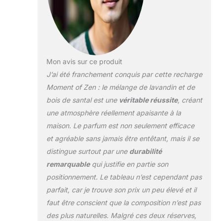
quotidien grâce à
des parfums
infusés aux huiles
essentielles à
l'origine tracée. Il
s'adapte à toutes
Mon avis sur ce produit
vos envies grâce à
J’ai été franchement conquis par cette recharge
un système de
Moment of Zen : le mélange de lavandin et de
réglage d'intensité
bois de santal est une
véritable réussite
, créant
de parfum (3
niveaux) ainsi que
une atmosphère réellement apaisante à la
de 6 réglages
maison. Le parfum est non seulement efficace
lumineux. Son
et agréable sans jamais être entêtant, mais il se
design élégant et
distingue surtout par une
durabilité
moderne en fait un
remarquable
qui justifie en partie son
merveilleux objet de
décoration
positionnement. Le tableau n’est cependant pas
intérieure. PARFUM
parfait, car je trouve son prix un peu élevé et il
: Prenez un instant
faut être conscient que la composition n’est pas
pour vous et
des plus naturelles. Malgré ces deux réserves,
profitez de la