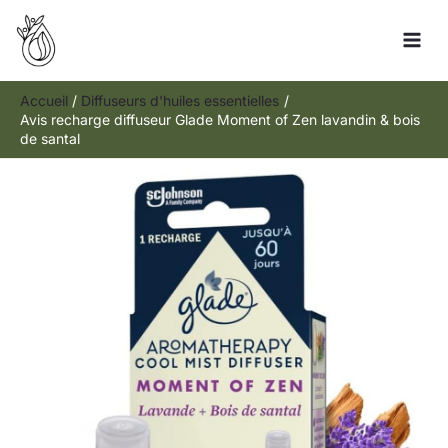
Aller
Rechercher
au
contenu
Accueil
Diffuseurs d'huiles essentielles
Avis recharge diffuseur Glade Moment of Zen lavandin & bois
de santal