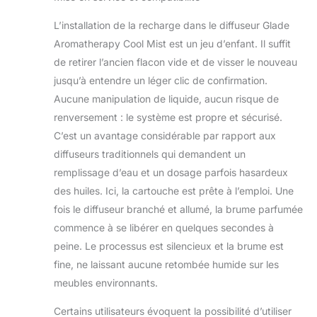
Formulés sans
L’installation de la recharge dans le diffuseur Glade
parabène, phtalate,
musc nitré ou
Aromatherapy Cool Mist est un jeu d’enfant. Il suffit
colorant artificiel.
de retirer l’ancien flacon vide et de visser le nouveau
COMPOSITION DU
jusqu’à entendre un léger clic de confirmation.
PACK : Le pack est
Aucune manipulation de liquide, aucun risque de
composé d'une
recharge Moment
renversement : le système est propre et sécurisé.
Of Zen. Dangereux.
C’est un avantage considérable par rapport aux
Respecter les
diffuseurs traditionnels qui demandent un
précautions
remplissage d’eau et un dosage parfois hasardeux
d’emploi. Parfum
partiellement de
des huiles. Ici, la cartouche est prête à l’emploi. Une
synthèse.
fois le diffuseur branché et allumé, la brume parfumée
commence à se libérer en quelques secondes à
peine. Le processus est silencieux et la brume est
fine, ne laissant aucune retombée humide sur les
meubles environnants.
Certains utilisateurs évoquent la possibilité d’utiliser