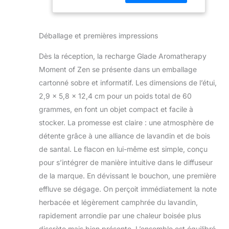
grâce au diffuseur
17,5 ml
de brume parfumée
Glade
Déballage et premières impressions
Aromatherapy.
EFFICACITÉ &
Dès la réception, la recharge Glade Aromatherapy
BÉNÉFICES : Notre
diffuseur de brume
Moment of Zen se présente dans un emballage
parfumée Glade
cartonné sobre et informatif. Les dimensions de l’étui,
Aromatherapy
2,9 x 5,8 x 12,4 cm pour un poids total de 60
utilise les bienfaits
grammes, en font un objet compact et facile à
de l'aromathérapie
pour vous
stocker. La promesse est claire : une atmosphère de
accompagner au
détente grâce à une alliance de lavandin et de bois
quotidien grâce à
de santal. Le flacon en lui-même est simple, conçu
des parfums
pour s’intégrer de manière intuitive dans le diffuseur
infusés aux huiles
de la marque. En dévissant le bouchon, une première
essentielles à
l'origine tracée. Il
effluve se dégage. On perçoit immédiatement la note
s'adapte à toutes
herbacée et légèrement camphrée du lavandin,
vos envies grâce à
rapidement arrondie par une chaleur boisée plus
un système de
discrète mais bien présente. L’ensemble est équilibré