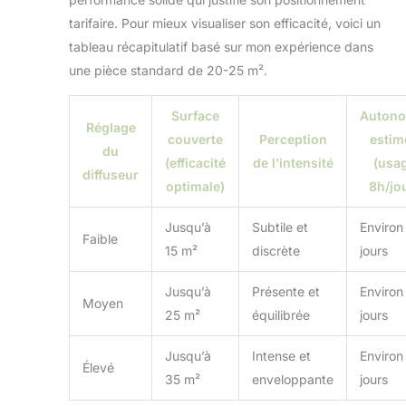
tarifaire. Pour mieux visualiser son efficacité, voici un
tableau récapitulatif basé sur mon expérience dans
une pièce standard de 20-25 m².
Surface
Autono
Réglage
couverte
Perception
estim
du
(efficacité
de l’intensité
(usa
diffuseur
optimale)
8h/jo
Jusqu’à
Subtile et
Environ
Faible
15 m²
discrète
jours
Jusqu’à
Présente et
Environ
Moyen
25 m²
équilibrée
jours
Jusqu’à
Intense et
Environ
Élevé
35 m²
enveloppante
jours