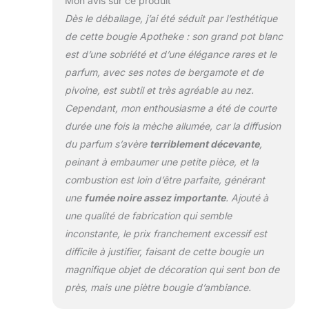
Mon avis sur ce produit
groseille, le
Dès le déballage, j’ai été séduit par l’esthétique
pamplemousse et
de cette bougie Apotheke : son grand pot blanc
l'ylang-ylang. Des
est d’une sobriété et d’une élégance rares et le
notes subtiles
d'abricot et de bois
parfum, avec ses notes de bergamote et de
de santal ajoutent
pivoine, est subtil et très agréable au nez.
de la profondeur à
Cependant, mon enthousiasme a été de courte
ce parfum juteux.
durée une fois la mèche allumée, car la diffusion
Des parfums qui
du parfum s’avère
terriblement décevante
,
durent : nous
savons que le
peinant à embaumer une petite pièce, et la
parfum peut
combustion est loin d’être parfaite, générant
transformer
une
fumée noire assez importante
. Ajouté à
n'importe quel
une qualité de fabrication qui semble
espace et rehausser
chaque humeur.
inconstante, le prix franchement excessif est
C'est pourquoi nous
difficile à justifier, faisant de cette bougie un
travaillons avec des
magnifique objet de décoration qui sent bon de
parfumeurs de
près, mais une piètre bougie d’ambiance.
renommée mondiale
pour créer des