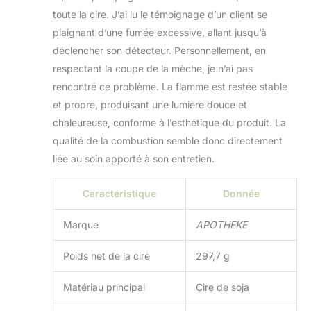
mélange de cire de
toute la cire. J’ai lu le témoignage d’un client se
soja et une mèche
plaignant d’une fumée excessive, allant jusqu’à
en coton, ce qui en
déclencher son détecteur. Personnellement, en
fait un choix plus
sûr pour votre
respectant la coupe de la mèche, je n’ai pas
maison. Nous
rencontré ce problème. La flamme est restée stable
utilisons les
et propre, produisant une lumière douce et
meilleures pratiques
chaleureuse, conforme à l’esthétique du produit. La
pour garantir que
nos bougies sont à
qualité de la combustion semble donc directement
base de plantes et
liée au soin apporté à son entretien.
de minéraux et sans
cruauté envers les
Caractéristique
Donnée
animaux. Les
produits APOTHEKE
Marque
APOTHEKE
sont sans sulfate et
phtalates,
végétaliens, sans
Poids net de la cire
297,7 g
OGM et doux pour
les peaux sensibles.
Matériau principal
Cire de soja
Fièrement fabriqué