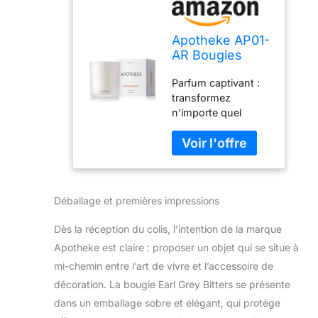
Apotheke AP01-
AR Bougies
parfumées de
Parfum captivant :
luxe pour la
transformez
maison, abricot
n'importe quel
groseille rouge
espace de vie avec
– Bougie
le parfum inoubliable
d'aromathérapie
de la bougie abricot
en pot avec
groseille
mélange de cire
d'Apotheke. Nos
de soja
Déballage et premières impressions
bougies sont
coulées à la main et
Dès la réception du colis, l’intention de la marque
fabriquées avec un
mélange exclusif
Apotheke est claire : proposer un objet qui se situe à
d'huiles essentielles
mi-chemin entre l’art de vivre et l’accessoire de
et de qualité
décoration. La bougie Earl Grey Bitters se présente
parfumée pour un
dans un emballage sobre et élégant, qui protège
parfum durable.