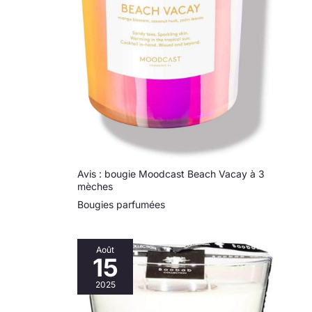
éthique
contemporaine,
APOTHEKE estime
que la simplicité est
l'expression ultime
du luxe.
Avis : bougie Moodcast Beach Vacay à 3
mèches
Bougies parfumées
Août
15
2025