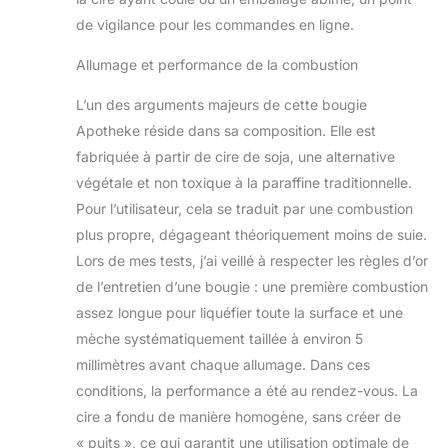
espace et rehausser
de vigilance pour les commandes en ligne.
chaque humeur.
C'est pourquoi nous
Allumage et performance de la combustion
travaillons avec des
parfumeurs de
L’un des arguments majeurs de cette bougie
renommée mondiale
Apotheke réside dans sa composition. Elle est
pour créer des
fabriquée à partir de cire de soja, une alternative
parfums qui durent.
végétale et non toxique à la paraffine traditionnelle.
Toutes les bougies
APOTHEKE
Pour l’utilisateur, cela se traduit par une combustion
contiennent 15 % à
plus propre, dégageant théoriquement moins de suie.
18 % d'huiles
Lors de mes tests, j’ai veillé à respecter les règles d’or
parfumées, soit plus
de l’entretien d’une bougie : une première combustion
de trois fois la
quantité trouvée
assez longue pour liquéfier toute la surface et une
dans les bougies
mèche systématiquement taillée à environ 5
parfumées typiques.
millimètres avant chaque allumage. Dans ces
Nous les gardons
conditions, la performance a été au rendez-vous. La
propres : nos
cire a fondu de manière homogène, sans créer de
bougies sont
fabriquées avec un
« puits », ce qui garantit une utilisation optimale de