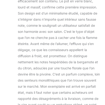
Chaque bougie de
efficacement son contenu. Le pot en verre blanc,
300 ml brûle
lourd et massif, confirme cette première impression.
pendant environ 60
Son design est d’un minimalisme étudié, capable de
à 70 heures. 8,9 x
s’intégrer dans n’importe quel intérieur sans fausse
10,2 cm. Parfum
note, comme le soulignait un utilisateur satisfait de
fruité : ce parfum
décadent combine
son harmonie avec son salon. C’est le type d’objet
la grenade avec la
que l’on ne cherche pas à cacher une fois la flamme
groseille, le
éteinte. Avant même de l’allumer, l’effluve qui s’en
pamplemousse et
dégage, ce que les connaisseurs appellent la
l'ylang-ylang. Des
notes subtiles
diffusion à froid, est prometteur. On distingue
d'abricot et de bois
nettement les notes hespéridées de la bergamote et
de santal ajoutent
du citron, adoucies par une touche florale que l’on
de la profondeur à
devine être la pivoine. C’est un parfum complexe, loin
ce parfum juteux.
Des parfums qui
des senteurs monolithiques que l’on trouve souvent
durent : nous
sur le marché. Mon exemplaire est arrivé en parfait
savons que le
état, mais il faut noter que certains acheteurs ont
parfum peut
rapporté des désagréments à la livraison, comme de
transformer
n'importe quel
la cire ayant coulé ou un emballage abîmé, un point