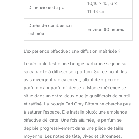
dans notre usine à
10,16 x 10,16 x
Dimensions du pot
Brooklyn, NY. Avec
11,43 cm
amour, de Brooklyn :
à partir de 2011
Durée de combustion
comme une
Environ 60 heures
estimée
exploration
personnelle de la
formulation
L’expérience olfactive : une diffusion maîtrisée ?
parfumée et de la
fabrication de savon
Le véritable test d’une bougie parfumée se joue sur
dans une cuisine de
sa capacité à diffuser son parfum. Sur ce point, les
Brooklyn, le
fondateur Chrissy
avis divergent radicalement, allant de « peu de
Fichtl a fait de
parfum » à « parfum intense ». Mon expérience se
APOTHEKE une
situe dans un entre-deux que je qualifierais de subtil
marque de parfum
et raffiné. La bougie Earl Grey Bitters ne cherche pas
de luxe renommée.
à saturer l’espace. Elle installe plutôt une ambiance
Fidèle à ses racines
de Brooklyn et à son
olfactive délicate. Une fois allumée, le parfum se
éthique
déploie progressivement dans une pièce de taille
contemporaine,
moyenne. Les notes de tête, vives et citronnées,
APOTHEKE estime