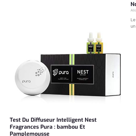
N
Al
Le
un
Test Du Diffuseur Intelligent Nest
Fragrances Pura : bambou Et
Pamplemousse