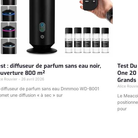
st : diffuseur de parfum sans eau noir,
Test Du
ouverture 800 m²
One 20 L
Grands
ice Rouvier
26 avril 2026
Alice Rouvi
 diffuseur de parfum sans eau Dnmmoo WD-B001
omet une diffusion « à sec » sur
Le MeacoD
positionn
pour