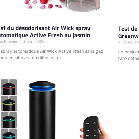
st du désodorisant Air Wick spray
Test de 
utomatique Active Fresh au jasmin
Greenwo
ice Rouvier
28 avril 2026
Alice Rouvi
 spray automatique Air Wick Active Fresh sans gaz,
Le benjoi
ndu en kit avec un diffuseur et
l’aromathé