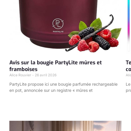
Avis sur la bougie PartyLite mûres et
Te
framboises
c
Alice Rouvier
26 avril 2026
Al
PartyLite propose ici une bougie parfumée rechargeable
Le
en pot, annoncée sur un registre « mûres et
pr