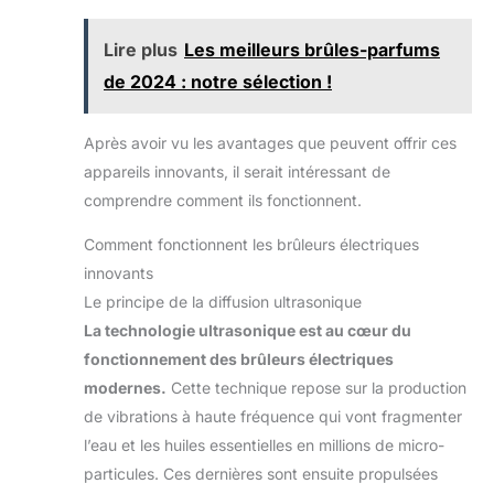
Ces fours électriques à four à cire associe un design
épuré et intemporel qui s'intègre parfaitement dans
un environnement moderne.Brûleur fonte de cire
Lire plus
Les meilleurs brûles-parfums
conçu avec un grain de bois classique , ressemblera
à une œuvre d'art contemporain plutôt. Électriques à
de 2024 : notre sélection !
four à cireavec un plateau en facile à nettoyer,
facilement faire fondre la cire, une alternative sans
flamme et sans fumée aux bougies et aux bougies
chauffe-plat.
【Meilleur Cadeau】Combinaison
Après avoir vu les avantages que peuvent offrir ces
de poêle à cire électrique et de cire parfumée
appareils innovants, il serait intéressant de
heureux et éliminez les pires odeurs telles que la
fumée, le tabac, particulièrement adapté pour vos
comprendre comment ils fonctionnent.
cadeaux d'anniversaire, remerciement et noël. Si
vous avez des questions/problèmes sur le produit,
n'hésitez pas à nous contacter, nous vous donnerons
Comment fonctionnent les brûleurs électriques
une réponse satisfaisante dans les 24 heures !
innovants
Le principe de la diffusion ultrasonique
La technologie ultrasonique est au cœur du
fonctionnement des brûleurs électriques
modernes.
Cette technique repose sur la production
de vibrations à haute fréquence qui vont fragmenter
l’eau et les huiles essentielles en millions de micro-
particules. Ces dernières sont ensuite propulsées