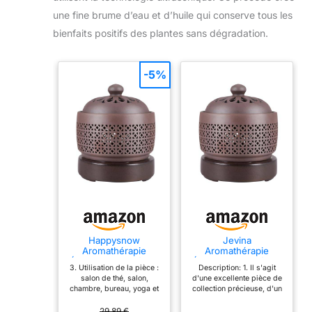
une fine brume d’eau et d’huile qui conserve tous les
bienfaits positifs des plantes sans dégradation.
-5%
Happysnow
Jevina
Aromathérapie
Aromathérapie
Électronique Brûleur
Électronique Brûleur
3. Utilisation de la pièce :
Description: 1. Il s'agit
d'encens Électrique
d'encens Électrique
salon de thé, salon,
d'une excellente pièce de
Lumière 220 V
Lumière 220 V
chambre, bureau, yoga et
collection précieuse, d'un
Réglage de la
Réglage de la
ainsi de suite. Description:
personnel précieux ou un
Température, S
Température, S
1. Il s'agit d'une excellente
très cadeau. 3. Utilisation
29,89 €