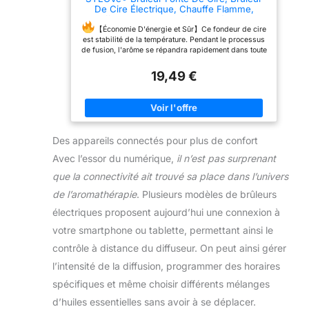
De Cire Électrique, Chauffe Flamme,
Diffuseur D'aromathérapie, Fête des
Mères, Cadeau Pâques Fille, Décor
【Économie D'énergie et Sûr】Ce fondeur de cire
Yoga/Spa/Chambre à Coucher-Pas Cire
est stabilité de la température. Pendant le processus
de fusion, l'arôme se répandra rapidement dans toute
la pièce sans bruit ni fumée, l'arôme frais dans vous
fera vous sentir détendu. Cela économise de
19,49 €
l'énergie.Éteignez l'appareil lorsqu'il n'est pas
utilisé.Pas de cire, si vous avez besoin d'un bloc de
cire, vous pouvez acheter l'ASIN : B0CJTKFCVH.
【Veilleuse Relaxante】Brûleur Fonte de Cire il
intègre les fonctions de diffuseur d'arôme et de
veilleuse. La veilleuse flamme crée un effet vivant de
Des appareils connectés pour plus de confort
flammes dansantes réaliste, tout comme une vraie
Avec l’essor du numérique,
il n’est pas surprenant
cheminée. Luminosité pour s'adapter à toutes vos
habitudes de sommeil. Notre réchaud parfumé est
que la connectivité ait trouvé sa place dans l’univers
conçu pour chauffer la cire qui créent la lueur et
atmosphère accueillante à la maison le parfum
de l’aromathérapie
. Plusieurs modèles de brûleurs
pénètre dans la maison et sont une le meilleur cadeau
électriques proposent aujourd’hui une connexion à
pour les femmes, les mères et les petites amies.
【Matériau Excellent】Brûleur fonte de cire fabriqué
votre smartphone ou tablette, permettant ainsi le
en écologique et naturel ABS.L'apparence simple et
élégante, ainsi qu'à l'effet d'atomisation de la flamme
contrôle à distance du diffuseur. On peut ainsi gérer
qui attire le regard et lumière LED réglable,
décoration parfaite pour chambre, bureau, studio de
l’intensité de la diffusion, programmer des horaires
yoga ou salon.Diffuseur D'arôme solide et robuste, sa
spécifiques et même choisir différents mélanges
taille délicate est idéale pour chaque maison, c'est un
bon choix pour l'air frais.
【Design Distinctif】
d’huiles essentielles sans avoir à se déplacer.