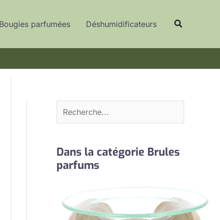
R
Recherche
e
Bougies parfumées
Déshumidificateurs
c
h
e
r
c
h
e
r
Dans la catégorie Brules
parfums