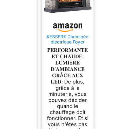
KESSER® Cheminée
électrique Foyer
électrique -
𝐏𝐄𝐑𝐅𝐎𝐑𝐌𝐀𝐍𝐓𝐄
Cheminée électrique
𝐄𝐓 𝐂𝐇𝐀𝐔𝐃𝐄:
avec Effet de
𝐋𝐔𝐌𝐈È𝐑𝐄
Flammes LED 3D,
avec Chauffage,
𝐃’𝐀𝐌𝐁𝐈𝐀𝐍𝐂𝐄
Fonction Chauffage
𝐆𝐑Â𝐂𝐄 𝐀𝐔𝐗
d'une Puissance de
𝐋𝐄𝐃: De plus,
1800W, Aspect
grâce à la
Pierre/Gris
minuterie, vous
pouvez décider
quand le
chauffage doit
fonctionner. Et si
vous n'êtes pas