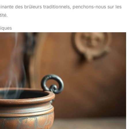
scinante des brûleurs traditionnels, penchons-nous sur les
ité.
siques