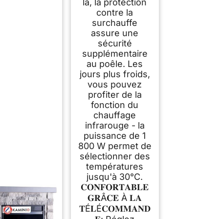
là, la protection
contre la
surchauffe
assure une
sécurité
supplémentaire
au poêle. Les
jours plus froids,
vous pouvez
profiter de la
fonction du
chauffage
infrarouge - la
puissance de 1
800 W permet de
sélectionner des
températures
jusqu'à 30°C.
𝐂𝐎𝐍𝐅𝐎𝐑𝐓𝐀𝐁𝐋𝐄
𝐆𝐑Â𝐂𝐄 À 𝐋𝐀
𝐓É𝐋É𝐂𝐎𝐌𝐌𝐀𝐍𝐃